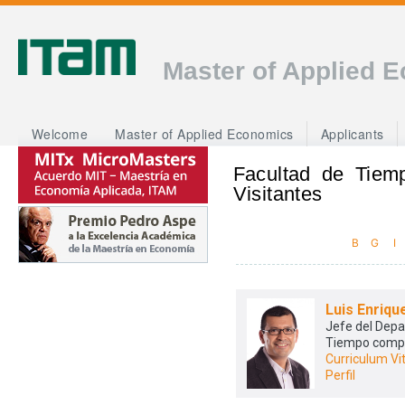
Master of Applied 
Welcome
Master of Applied Economics
Applicants
Facultad de Tiem
Visitantes
B
G
I
Luis Enriqu
Jefe del Dep
Tiempo comp
Curriculum Vi
Perfil