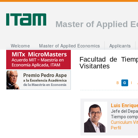
Master of Applied 
Welcome
Master of Applied Economics
Applicants
Facultad de Tiem
Visitantes
B
G
I
Luis Enriqu
Jefe del Dep
Tiempo comp
Curriculum Vi
Perfil