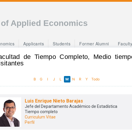
 of Applied Economics
onomics
Applicants
Students
Former Alumni
Facult
acultad de Tiempo Completo, Medio tiemp
isitantes
B
G
I
J
L
M
N
R
Y
Todo
Luis Enrique Nieto Barajas
Jefe del Departamento Académico de Estadística
Tiempo completo
Curriculum Vitae
Perfil