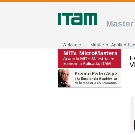
Master
Welcome
Master of Applied Ec
F
V