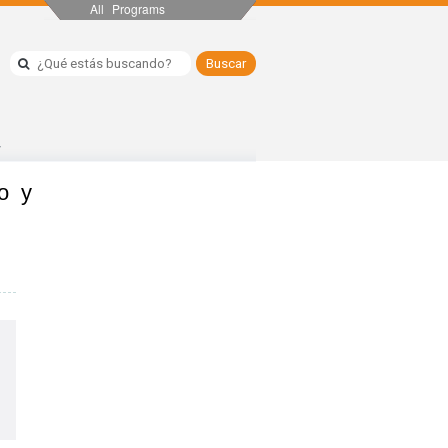
All Programs
y
o y