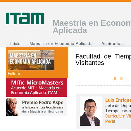
Maestría en Econo
Aplicada
Inicio
Maestría en Economía Aplicada
Aspirantes
Facultad de Tiem
Visitantes
Folleto
B
G
I
Luis Enriqu
Jefe del Dep
Tiempo comp
Curriculum Vi
Perfil