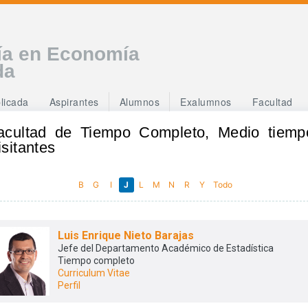
ía en Economía
da
licada
Aspirantes
Alumnos
Exalumnos
Facultad
acultad de Tiempo Completo, Medio tiemp
isitantes
B
G
I
J
L
M
N
R
Y
Todo
Luis Enrique Nieto Barajas
Jefe del Departamento Académico de Estadística
Tiempo completo
Curriculum Vitae
Perfil