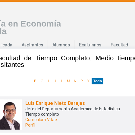
ía en Economía
da
licada
Aspirantes
Alumnos
Exalumnos
Facultad
acultad de Tiempo Completo, Medio tiemp
isitantes
B
G
I
J
L
M
N
R
Y
Todo
Luis Enrique Nieto Barajas
Jefe del Departamento Académico de Estadística
Tiempo completo
Curriculum Vitae
Perfil