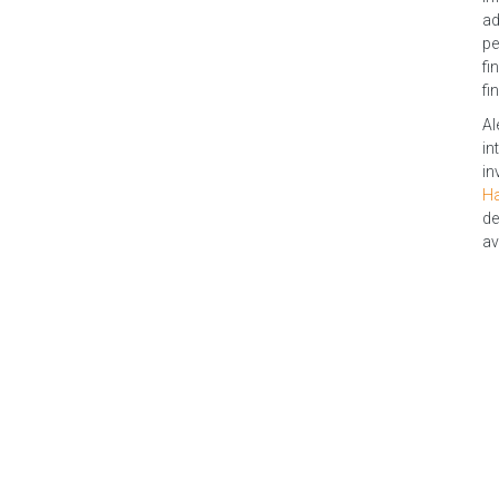
ad
pe
fi
fi
Al
in
in
Ha
de
av