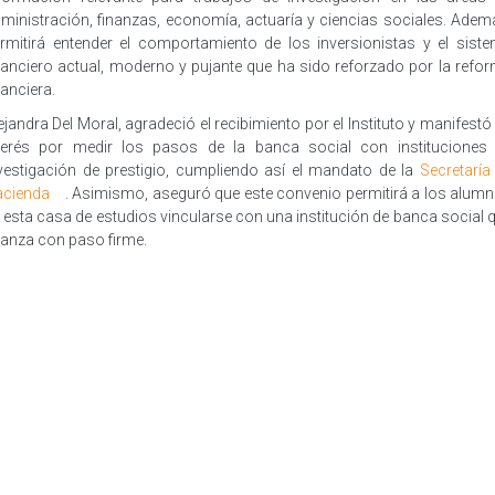
ministración, finanzas, economía, actuaría y ciencias sociales. Adema
rmitirá entender el comportamiento de los inversionistas y el sist
nanciero actual, moderno y pujante que ha sido reforzado por la refo
nanciera.
ejandra Del Moral, agradeció el recibimiento por el Instituto y manifestó
terés por medir los pasos de la banca social con instituciones
vestigación de prestigio, cumpliendo así el mandato de la
Secretaría
cienda
. Asimismo, aseguró que este convenio permitirá a los alum
 esta casa de estudios vincularse con una institución de banca social 
anza con paso firme.