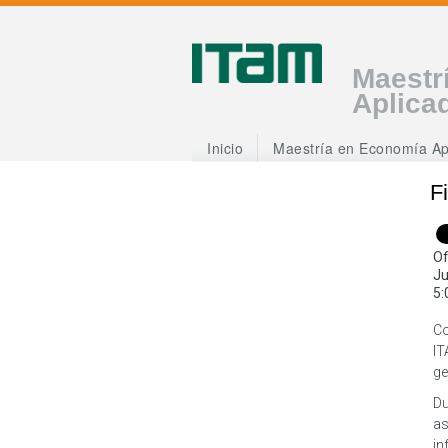
Maestr
Aplica
Inicio
Maestría en Economía Ap
F
Of
Ju
5:
Co
IT
ge
Du
as
in