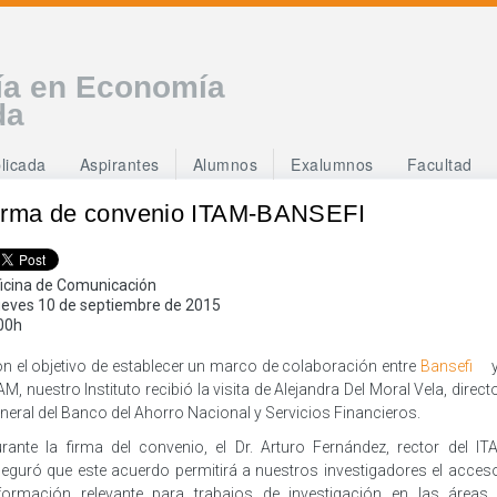
ía en Economía
da
licada
Aspirantes
Alumnos
Exalumnos
Facultad
irma de convenio ITAM-BANSEFI
icina de Comunicación
eves 10 de septiembre de 2015
00h
n el objetivo de establecer un marco de colaboración entre
Bansefi
y
AM, nuestro Instituto recibió la visita de Alejandra Del Moral Vela, direct
neral del Banco del Ahorro Nacional y Servicios Financieros.
rante la firma del convenio, el Dr. Arturo Fernández, rector del IT
eguró que este acuerdo permitirá a nuestros investigadores el acces
formación relevante para trabajos de investigación en las áreas