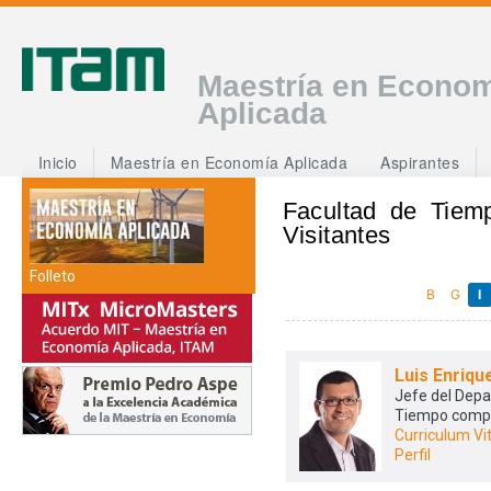
Maestría en Econo
Aplicada
Inicio
Maestría en Economía Aplicada
Aspirantes
Facultad de Tiem
Visitantes
Folleto
B
G
I
Luis Enriqu
Jefe del Dep
Tiempo comp
Curriculum Vi
Perfil