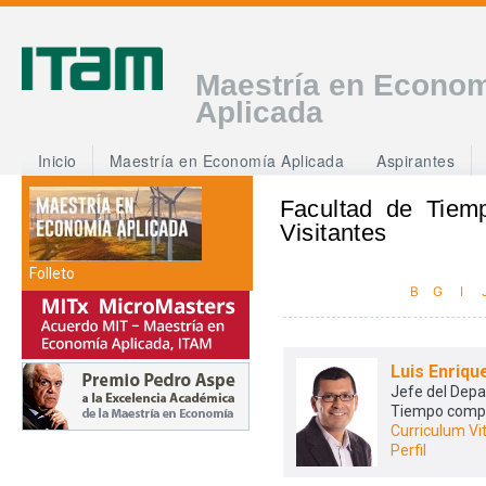
Maestría en Econo
Aplicada
Inicio
Maestría en Economía Aplicada
Aspirantes
Facultad de Tiem
Visitantes
Folleto
B
G
I
Luis Enriqu
Jefe del Dep
Tiempo comp
Curriculum Vi
Perfil