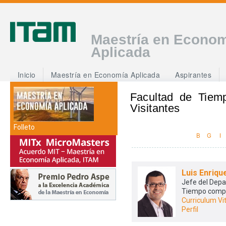
Maestría en Econo
Aplicada
Inicio
Maestría en Economía Aplicada
Aspirantes
Facultad de Tiem
Visitantes
Folleto
B
G
I
Luis Enriqu
Jefe del Dep
Tiempo comp
Curriculum Vi
Perfil