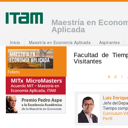
Maestría en Econo
Aplicada
Inicio
Maestría en Economía Aplicada
Aspirantes
Facultad de Tiem
Visitantes
Folleto
B
G
I
Luis Enriqu
Jefe del Dep
Tiempo comp
Curriculum Vi
Perfil